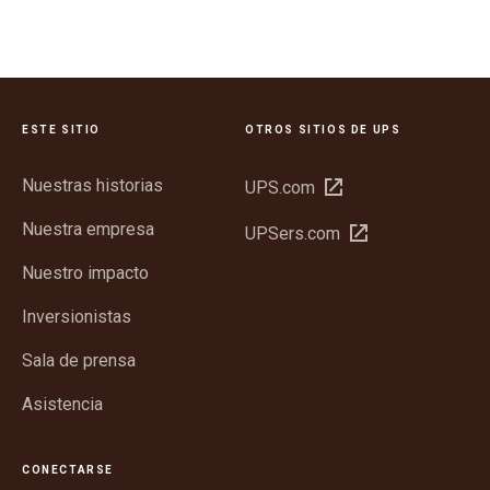
ESTE SITIO
OTROS SITIOS DE UPS
Nuestras historias
Abrir
UPS.com
en
Nuestra empresa
Abrir
UPSers.com
una
en
ventana
Nuestro impacto
una
nueva
ventana
Inversionistas
nueva
Sala de prensa
Asistencia
CONECTARSE