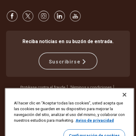
Reciba noticias en su buzón de entrada.
Suscribirse
Protéjase contra el fraude
Términos y condiciones
Términos de uso del sitio web
Aviso de privacidad
Configuración de cookies
Al hacer clic en “Aceptar todas las cookies”, usted acepta que
las cookies se guarden en su dispositivo para mejorar la
Copyright ©1994 - 2026 United Parcel Service of America, Inc. Todos
navegación del sitio, analizar el uso del mismo, y colaborar con
los derechos reservados. ¿Ya no quiere recibir actualizaciones por
nuestros estudios para marketing.
Aviso de privacidad
correo electrónico?
Cancelar la suscripción aquí
Para actualizar todas las demás preferencias de correo electrónico o
Configuración de cookies