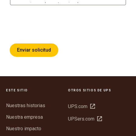
Enviar solicitud
ESTE SITIO
OTROS SITIOS DE UPS
Nuestras historias
Abrir
UPS.com
en
Nuestra empresa
Abrir
UPSers.com
una
en
ventana
Nuestro impacto
una
nueva