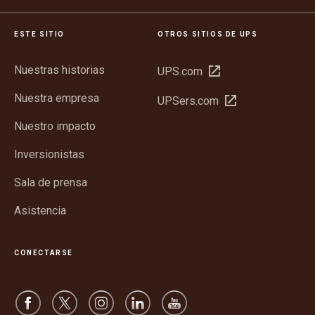
ESTE SITIO
OTROS SITIOS DE UPS
Nuestras historias
Abrir
UPS.com
en
Nuestra empresa
Abrir
UPSers.com
una
en
ventana
Nuestro impacto
una
nueva
ventana
Inversionistas
nueva
Sala de prensa
Asistencia
CONECTARSE