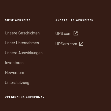
DIESE WEBSEITE
ANDERE UPS WEBSEITEN
Unsere Geschichten
In
UPS.com
neuem
Unser Unternehmen
In
UPSers.com
Fenster
neuem
öffnen
Unsere Auswirkungen
Fenster
öffnen
Investoren
Newsroom
Unterstützung
VERBINDUNG AUFNEHMEN