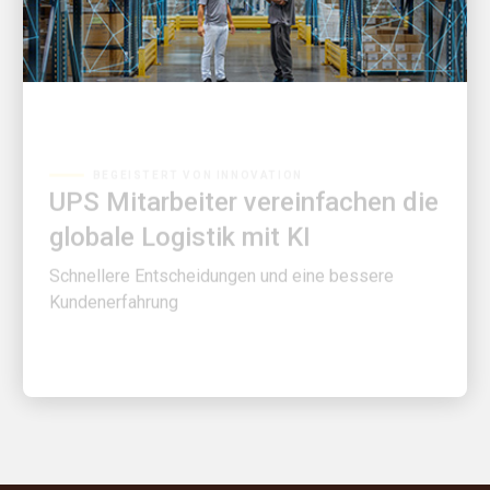
BEGEISTERT VON INNOVATION
UPS Mitarbeiter vereinfachen die
globale Logistik mit KI
Schnellere Entscheidungen und eine bessere
Kundenerfahrung