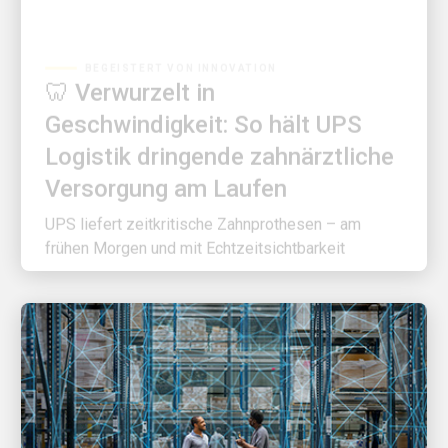
BEGEISTERT VON INNOVATION
🦷 Verwurzelt in
Geschwindigkeit: So hält UPS
Logistik dringende zahnärztliche
Versorgung am Laufen
UPS liefert zeitkritische Zahnprothesen – am
frühen Morgen und mit Echtzeitsichtbarkeit