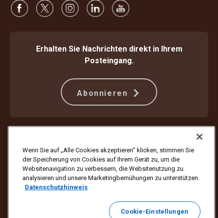
Erhalten Sie Nachrichten direkt in Ihrem
Posteingang.
Abonnieren
Schützen Sie sich gegen Betrug
Beförderungsbedingungen
Nutzungsbedingungen der Webseite
Datenschutzhinweis
Wenn Sie auf „Alle Cookies akzeptieren“ klicken, stimmen Sie
Cookie-Einstellungen
der Speicherung von Cookies auf Ihrem Gerät zu, um die
Websitenavigation zu verbessern, die Websitenutzung zu
Copyright ©1994–2026 United Parcel Service of America, Inc. Alle
analysieren und unsere Marketingbemühungen zu unterstützen.
Rechte vorbehalten. Sie möchten keine E-Mail-Updates mehr erhalten?
Datenschutzhinweis
Hier abmelden
Klicken Sie hier
, um Ihre UPS E-Mail-Einstellungen zu aktualisieren
Cookie-Einstellungen
oder wenn Sie keine Marketing-E-Mails von UPS mehr erhalten