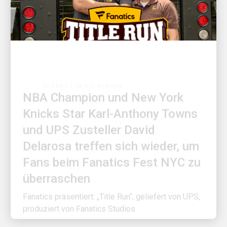
ZUERST FÜR DIE KUNDEN
NBA Champion und New York
Knicks Star Karl-Anthony Towns
und UPS Zusteller David
Delarosa treffen sich wieder, um
Fans beim Fanatics Fest NYC zu
überraschen
Fanatics präsentiert: „Title Run“, geliefert von UPS,
produziert von Fanatics Studios