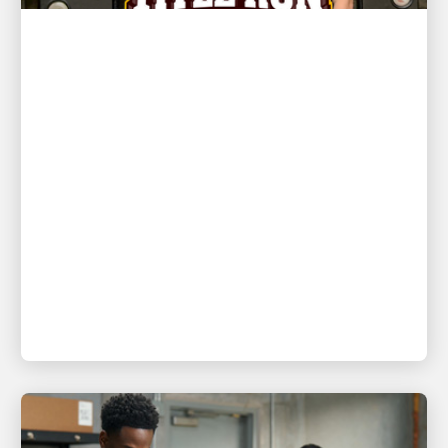
ZUERST FÜR DIE KUNDEN
NBA Champion und New York
Knicks Star Karl-Anthony Towns
und UPS Zusteller David
Delarosa treffen sich wieder, um
Fans beim Fanatics Fest NYC zu
überraschen
Fanatics präsentiert: „Title Run“, geliefert von UPS,
produziert von Fanatics Studios