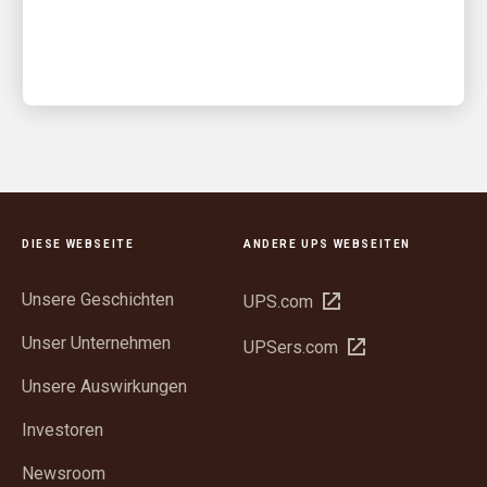
Partnerschaft
DIESE WEBSEITE
ANDERE UPS WEBSEITEN
Unsere Geschichten
In
UPS.com
neuem
Unser Unternehmen
In
UPSers.com
Fenster
neuem
öffnen
Unsere Auswirkungen
Fenster
öffnen
Investoren
Newsroom