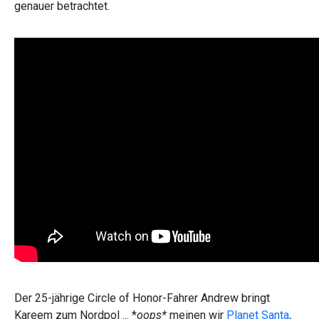
genauer betrachtet.
Der 25-jährige Circle of Honor-Fahrer Andrew bringt
Kareem zum Nordpol ... *
oops*
meinen wir
Planet Santa
,