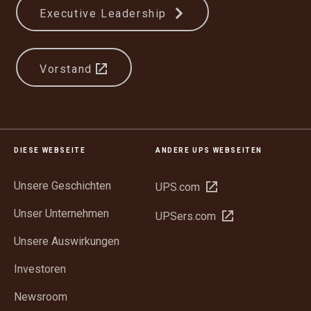
Executive Leadership
Vorstand
DIESE WEBSEITE
ANDERE UPS WEBSEITEN
Unsere Geschichten
In
UPS.com
neuem
Unser Unternehmen
In
UPSers.com
Fenster
neuem
öffnen
Unsere Auswirkungen
Fenster
öffnen
Investoren
Newsroom