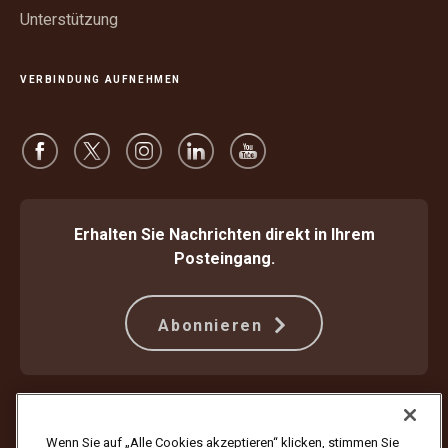
Unterstützung
VERBINDUNG AUFNEHMEN
Erhalten Sie Nachrichten direkt in Ihrem
Posteingang.
Abonnieren
Schützen Sie sich gegen Betrug
Beförderungsbedingungen
Nutzungsbedingungen der Webseite
Datenschutzhinweis
Wenn Sie auf „Alle Cookies akzeptieren“ klicken, stimmen Sie
Cookie-Einstellungen