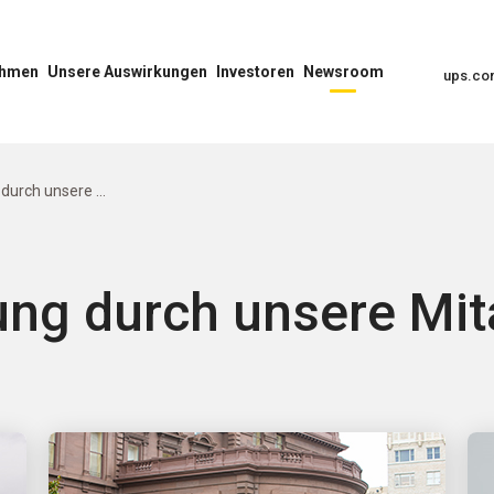
ehmen
Unsere Auswirkungen
Investoren
Newsroom
ups.c
Unser
Menü
Menü
Auswirkungs-
Investoren
„Newsroom“
Menü
öffnen
öffnen
öffnen
durch unsere ...
ng durch unsere Mit