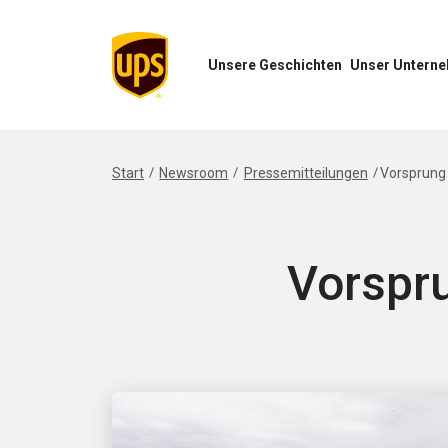
Unsere Geschichten
Unser Untern
Menü
Menü
„Unsere
„Unser
Geschichten“
Unternehmen“
öffnen
öffnen
Start
Newsroom
Pressemitteilungen
Vorsprung 
Vorspru