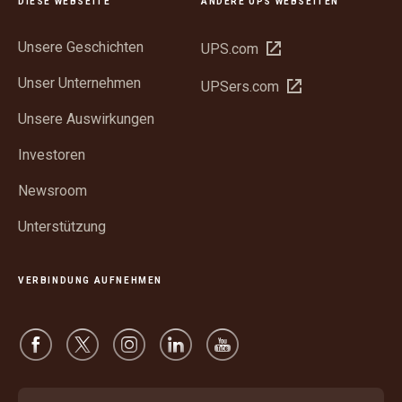
DIESE WEBSEITE
ANDERE UPS WEBSEITEN
Unsere Geschichten
In
UPS.com
neuem
Unser Unternehmen
In
UPSers.com
Fenster
neuem
öffnen
Unsere Auswirkungen
Fenster
öffnen
Investoren
Newsroom
Unterstützung
VERBINDUNG AUFNEHMEN