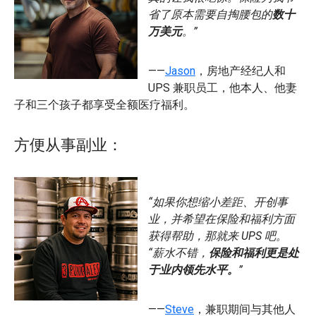
省了原本需要自掏腰包的
数十
万美元
。”
——
Jason
，房地产经纪人和
UPS 兼职员工，他本人、他妻
子和三个孩子都享受全额医疗福利。
方便从事副业：
“如果你想缩小差距、开创事
业，并希望在保险和福利方面
获得帮助，那就来 UPS 吧。
“薪水不错，
保险和福利更是处
于业内领先水平。
”
——
Steve
，兼职期间与其他人