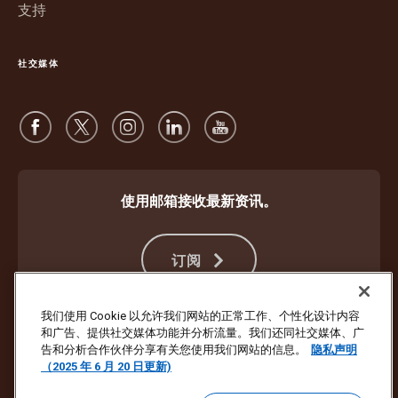
支持
社交媒体
使用邮箱接收最新资讯。
订阅
我们使用 Cookie 以允许我们网站的正常工作、个性化设计内容
和广告、提供社交媒体功能并分析流量。我们还同社交媒体、广
防止欺诈
条款与条件
网站使用条款
隐私声明
Cookie 设置
告和分析合作伙伴分享有关您使用我们网站的信息。
隐私声明
（2025 年 6 月 20 日更新)
版权所有 ©1994 - 2026 United Parcel Service of America, Inc. 保留所有
权利。不想再通过电子邮件收到最新资讯？
请点击此处取消订阅