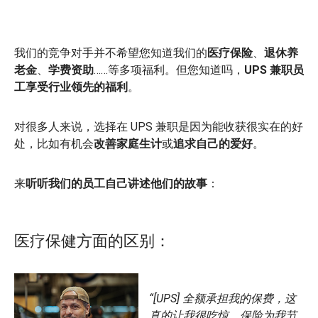
我们的竞争对手并不希望您知道我们的
医疗保险
、
退休养
老金
、
学费
资助
……等多项福利。但您知道吗，
UPS 兼职员
工享受行业领先的福利
。
对很多人来说，选择在 UPS 兼职是因为能收获很实在的好
处，比如有机会
改善家庭生计
或
追求自己的爱好
。
来
听听我们的员工自己讲述他们的故事
：
医疗保健方面的区别：
“[UPS] 全额承担我的保费，这
真的让我很吃惊。保险为我节