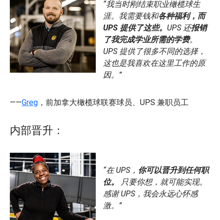
“我当时刚结束职业橄榄球生
涯。我需要钱和
各种福利，而
UPS 提供了这些。
UPS 还
报销
了我完成学业所需的学费
。
UPS 提供了很多不同的选择，
这也是我喜欢在这里工作的原
因。”
——
Greg
，前加拿大橄榄球联赛球员、UPS 兼职员工
内部晋升：
“在 UPS，
你可以晋升到任何职
位。
只要你想，就可能实现。
感谢 UPS，我会永远心怀感
激。”