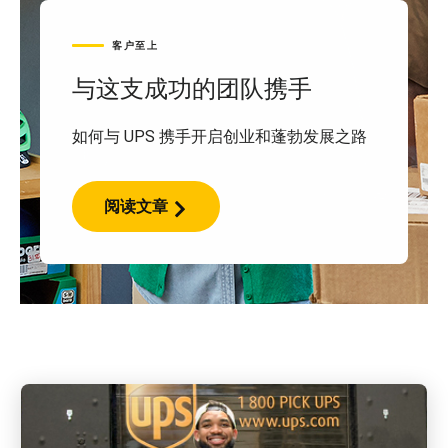
客户至上
与这支成功的团队携手
如何与 UPS 携手开启创业和蓬勃发展之路
阅读文章
与
这
支
成
功
的
团
队
携
手