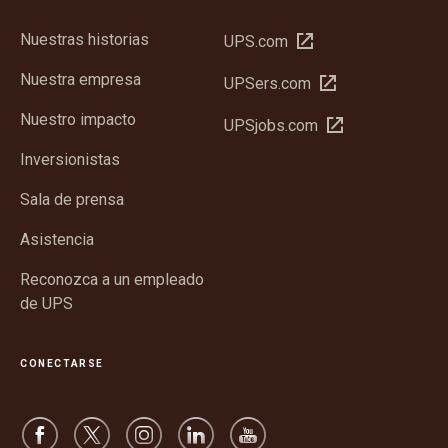
Nuestras historias
Abrir
UPS.com
en
Nuestra empresa
Abrir
UPSers.com
una
en
ventana
Nuestro impacto
Abrir
UPSjobs.com
una
nueva
en
ventana
Inversionistas
una
nueva
ventana
Sala de prensa
nueva
Asistencia
Reconozca a un empleado
de UPS
CONECTARSE