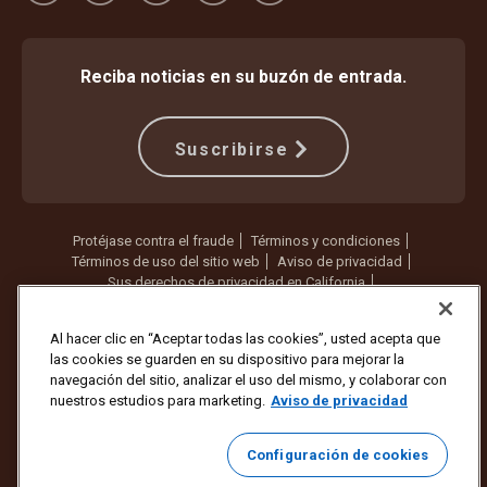
Reciba noticias en su buzón de entrada.
Suscribirse
Protéjase contra el fraude
Términos y condiciones
Términos de uso del sitio web
Aviso de privacidad
Sus derechos de privacidad en California
Configuración de cookies
No vender ni compartir mi información personal
Al hacer clic en “Aceptar todas las cookies”, usted acepta que
las cookies se guarden en su dispositivo para mejorar la
Copyright ©1994 - 2026 United Parcel Service of America, Inc. Todos
navegación del sitio, analizar el uso del mismo, y colaborar con
los derechos reservados. ¿Ya no quiere recibir actualizaciones por
nuestros estudios para marketing.
Aviso de privacidad
correo electrónico?
Cancelar la suscripción aquí
Para actualizar todas las demás preferencias de correo electrónico o
Configuración de cookies
cancelar la suscripción a los correos electrónicos de marketing de
UPS,
haga clic aquí
.