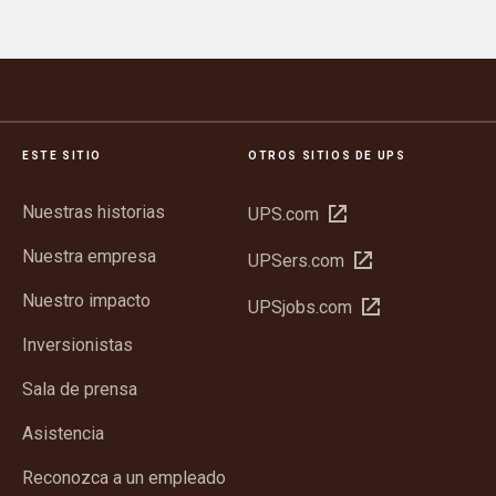
ESTE SITIO
OTROS SITIOS DE UPS
Nuestras historias
Abrir
UPS.com
en
Nuestra empresa
Abrir
UPSers.com
una
en
ventana
Nuestro impacto
Abrir
UPSjobs.com
una
nueva
en
ventana
Inversionistas
una
nueva
ventana
Sala de prensa
nueva
Asistencia
Reconozca a un empleado