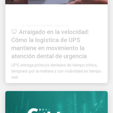
LA INNOVACIÓN NOS IMPULSA
🦷 Arraigado en la velocidad:
Cómo la logística de UPS
mantiene en movimiento la
atención dental de urgencia
UPS entrega prótesis dentales de tiempo crítico,
temprano por la mañana y con visibilidad en tiempo
real