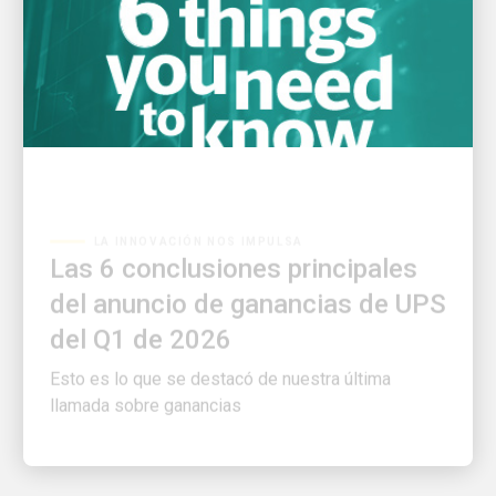
LA INNOVACIÓN NOS IMPULSA
Las 6 conclusiones principales
del anuncio de ganancias de UPS
del Q1 de 2026
Esto es lo que se destacó de nuestra última
llamada sobre ganancias