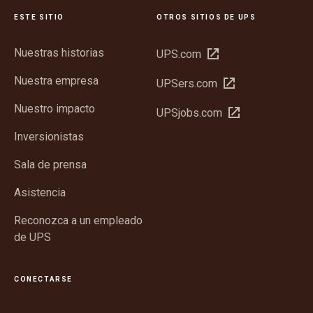
ESTE SITIO
OTROS SITIOS DE UPS
Nuestras historias
Abrir
UPS.com
en
Nuestra empresa
Abrir
UPSers.com
una
en
ventana
Nuestro impacto
Abrir
UPSjobs.com
una
nueva
en
ventana
Inversionistas
una
nueva
ventana
Sala de prensa
nueva
Asistencia
Reconozca a un empleado
de UPS
CONECTARSE