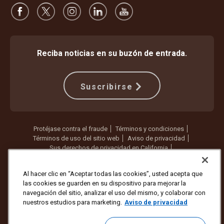
Reciba noticias en su buzón de entrada.
Suscribirse
Protéjase contra el fraude
Términos y condiciones
Términos de uso del sitio web
Aviso de privacidad
Sus derechos de privacidad en California
Configuración de cookies
No vender ni compartir mi información personal
Al hacer clic en “Aceptar todas las cookies”, usted acepta que
las cookies se guarden en su dispositivo para mejorar la
Copyright ©1994 - 2026 United Parcel Service of America, Inc. Todos
navegación del sitio, analizar el uso del mismo, y colaborar con
los derechos reservados. ¿Ya no quiere recibir actualizaciones por
nuestros estudios para marketing.
Aviso de privacidad
correo electrónico?
Cancelar la suscripción aquí
Para actualizar todas las demás preferencias de correo electrónico o