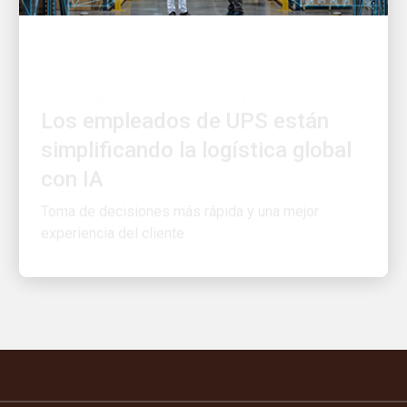
LA INNOVACIÓN NOS IMPULSA
Los empleados de UPS están
simplificando la logística global
con IA
Toma de decisiones más rápida y una mejor
experiencia del cliente