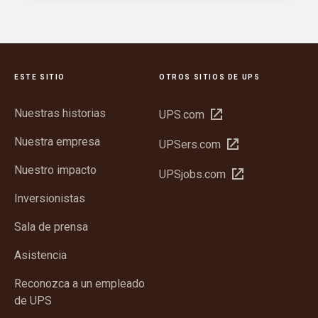
ESTE SITIO
OTROS SITIOS DE UPS
Nuestras historias
Abrir
UPS.com
en
Nuestra empresa
Abrir
UPSers.com
una
en
ventana
Nuestro impacto
Abrir
UPSjobs.com
una
nueva
en
ventana
Inversionistas
una
nueva
ventana
Sala de prensa
nueva
Asistencia
Reconozca a un empleado
de UPS