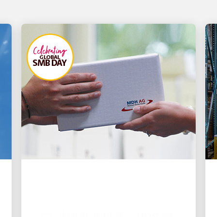
致力創新
🦷 以速度為根基：UPS 物
流如何讓緊急牙科護理持