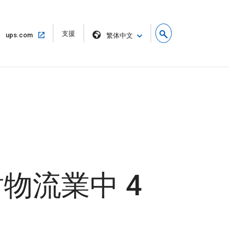
在
支援
在
ups.com
繁体中文
新
相
視
同
窗
的
開
視
啟
窗
中
開
啟
物流業中 4