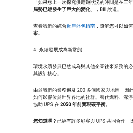
「如果您上一次探究供應鏈狀況的時間是在三年
局勢已經發生了巨大的變化
」，Bill 說道。
查看我們的綜合
近岸外包指南
，瞭解您可以如何透
案
。
4.
永續發展成為新常態
環境永續發展已然成為與其他企業往來業務的必
其設計核心。
由於我們的業務遍及 200 多個國家與地區，
如何影響位於世界各地的社群。替代燃料、潔淨
協助 UPS 在
2050 年前實現碳平衡
。
您知道嗎
？已經有許多顧客與 UPS 共同合作