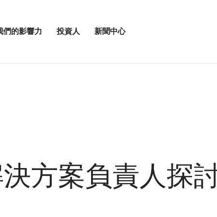
我們的影響力
投資人
新聞中心
打
打
開
開
投
新
資
聞
人
中
選
心
單
選
單
鏈解決方案負責人探討