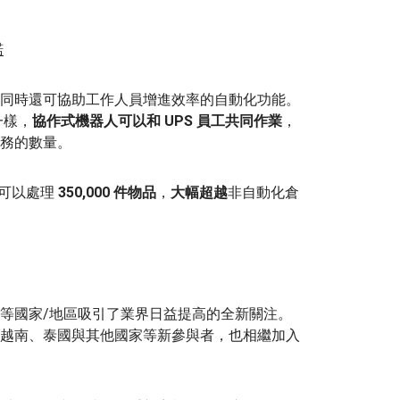
諾
同時還可協助工作人員增進效率的自動化功能。
一樣，
協作式機器人可以和 UPS 員工共同作業
，
務的數量。
天可以處理
350,000 件物品
，
大幅超越
非自動化倉
等國家/地區吸引了業界日益提高的全新關注。
越南、泰國與其他國家等新參與者，也相繼加入