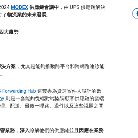
024
MODEX
供應鏈會議中
，由 UPS 供應鏈解決
討了
物流業的未來發展
。
四大趨勢
：
解決方案
，尤其是能夠推動跨平台和跨網路連線能
。
 Forwarding Hub
這套專為貨運寄件人設計
的數
ny
則是一套能夠從端對端協調顧客供應鏈的雲端
理、配送、最後一哩路、退件以及這些議題之間
營業務
，
深入
瞭解他們的供應鏈並且
因應在業務