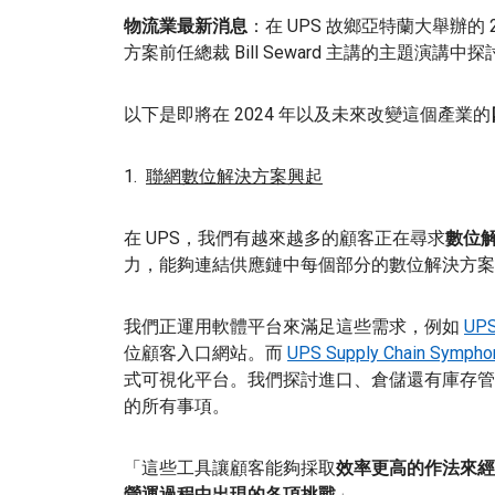
物流業最新消息
：在 UPS 故鄉亞特蘭大舉辦的 2
方案前任總裁 Bill Seward 主講的主題演講中探
以下是即將在 2024 年以及未來改變這個產業的
1.
聯網數位解決方案興起
在 UPS，我們有越來越多的顧客正在尋求
數位
力，能夠連結供應鏈中每個部分的數位解決方案
我們正運用軟體平台來滿足這些需求，例如
UPS
位顧客入口網站。而
UPS Supply Chain Sympho
式可視化平台。我們探討進口、倉儲還有庫存管
的所有事項。
「這些工具讓顧客能夠採取
效率更高的作法來經
營運過程中出現的各項挑戰
」。