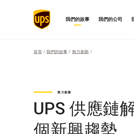
我們的故事
我們的公司
打
開
開
開
啟
啟
我
我
我
們
們
們
的
的
的
首頁
我們的故事
致力創新
故
公
影
事
司
響
選
功
力
單
能
選
表
單
致力創新
UPS 供應
個新興趨勢