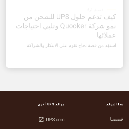
كيف تدعم حلول UPS للشحن من
نمو شركة Quooker وتلبي احتياجات
عملائها
استفِد من قصة نجاح تقوم على الابتكار والشراكة
هذا الموقع
مواقع UPS أخرى
قصصنا
فتح
UPS.com
في