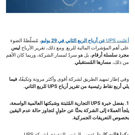
أعلنت UPS
عن أرباح الربع الثاني في 29 يوليو
، مُسلّطةً الضوء
على أهم المؤشرات المالية للربع. ومع ذلك، تقرير الأرباح
ليس
مجرد سلسلة أرقام
، بل هو سردٌ لمسار الشركة، وربما كان الأهم
من ذلك،
مسارها المُستقبلي
.
وفي إطار تمهيد الطريق لشركة أقوى وأكثر مرونة وتكيفًا
، فيما
يلي أربع نقاط رئيسية من تقرير أرباح UPS للربع الثاني.
1. بفضل خبرة UPS التجارية المُثبتة وشبكتها العالمية الواسعة،
يلجأ العملاء إلى الشركة بحثًا عن حلولٍ لتجاوز حالة عدم اليقين
بخصوص التعريفات الجمركية.
وكما قالت كارول تومي
، الرئيس التنفيذي لشركة UPS،