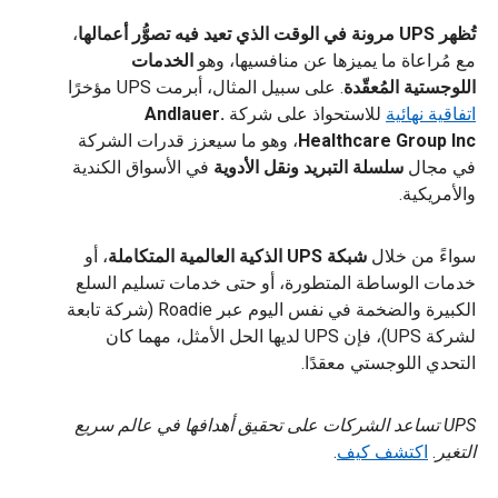
تُظهر UPS مرونة في الوقت الذي تعيد فيه تصوُّر أعمالها
،
مع مُراعاة ما يميزها عن منافسيها، وهو
الخدمات
اللوجستية المُعقّدة
. على سبيل المثال، أبرمت UPS مؤخرًا
اتفاقية نهائية
للاستحواذ على شركة
.Andlauer
Healthcare Group Inc
، وهو ما سيعزز قدرات الشركة
في مجال
سلسلة التبريد ونقل الأدوية
في الأسواق الكندية
والأمريكية.
سواءً من خلال
شبكة UPS الذكية العالمية المتكاملة
، أو
خدمات الوساطة المتطورة، أو حتى خدمات تسليم السلع
الكبيرة والضخمة في نفس اليوم عبر Roadie (شركة تابعة
لشركة UPS)، فإن UPS لديها الحل الأمثل، مهما كان
التحدي اللوجستي معقدًا.
UPS تساعد الشركات على تحقيق أهدافها في عالم سريع
التغير
.
اكتشف كيف
.