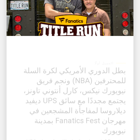
العميل أولًا
بطل الدوري الأمريكي لكرة السلة
للمحترفين (NBA) ونجم فريق
نيويورك نيكس، كارل أنتوني تاونز،
يجتمع مجددًا مع سائق UPS ديفيد
ديلاروسا لمفاجأة المشجعين في
مهرجان Fanatics Fest بمدينة
نيويورك
Fanatics تُقدّم: مبادرة "سباق اللقب"، برعاية UPS، ومن
إنتاج استوديوهات Fanatics