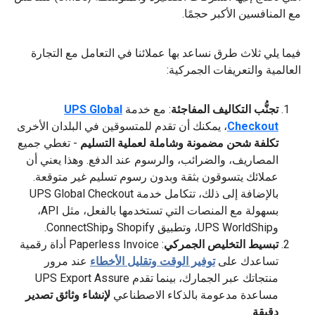
مع المنافسين الأكبر حجمًا.
فيما يلي ثلاث طرق نساعد بها عملائنا في التعامل مع التجارة
العالمية والتعريفات الجمركية:
تجنُّب التكاليف المفاجئة
: مع خدمة
UPS Global
Checkout
، يمكنك أن تقدم للمتسوقين في البلدان الأخرى
تكلفة شحن مضمونة وشاملة لعملية التسليم
- تغطي جميع
المصاريف، والضرائب، والرسوم عند الدفع. وهذا يعني أن
عملائك يتسوقون بثقة وبدون رسوم تسليم غير متوقعة.
بالإضافة إلى ذلك، تتكامل خدمة UPS Global Checkout
بسهولة مع المنصات التي تستخدمها بالفعل، مثل API،
وUPS WorldShip، وتطبيق Shopify وConnectShip.
تبسيط التخليص الجمركي
: Paperless Invoice أداة رقمية
تساعدك على
توفير الوقت وتقليل الأخطاء
عند مرور
منتجاتك عبر الجمارك، بينما تقدم UPS Export Assure
مساعدة مدعومة بالذكاء الاصطناعي
لإنشاء وثائق تصدير
دقيقة
.