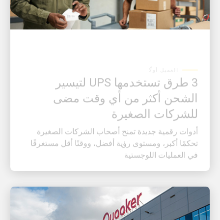
العميل أولًا
3 طرق تستخدمها UPS لتيسير
الشحن أكثر من أي وقت مضى
للشركات الصغيرة
أدوات رقمية جديدة تمنح أصحاب الشركات الصغيرة
تحكمًا أكبر، ومستوى رؤية أفضل، ووقتًا أقل مستغرقًا
في العمليات اللوجستية