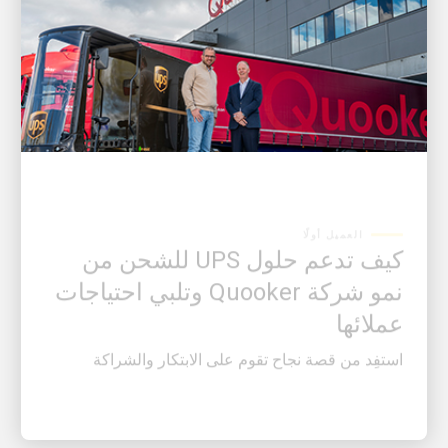
العميل أولًا
كيف تدعم حلول UPS للشحن من
نمو شركة Quooker وتلبي احتياجات
عملائها
استفِد من قصة نجاح تقوم على الابتكار والشراكة