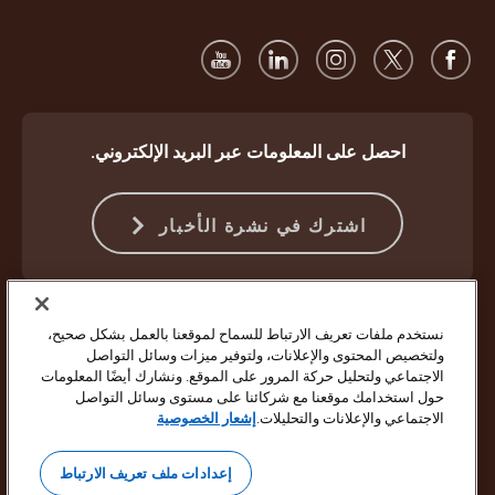
احصل على المعلومات عبر البريد الإلكتروني.
اشترك في نشرة الأخبار
الحماية ضد الاحتيال
الشروط والأحكام
شروط استخدام موقع الويب
نستخدم ملفات تعريف الارتباط للسماح لموقعنا بالعمل بشكل صحيح،
إشعار الخصوصية
إعدادات ملفات تعريف الارتباط
ولتخصيص المحتوى والإعلانات، ولتوفير ميزات وسائل التواصل
الاجتماعي ولتحليل حركة المرور على الموقع. ونشارك أيضًا المعلومات
حقوق النشر ©1994 - 2026 لشركة United Parcel Service of America Inc.
حول استخدامك موقعنا مع شركائنا على مستوى وسائل التواصل
جميع الحقوق محفوظة. لم تعد ترغب في تلقي تحديثات بالبريد الإلكتروني؟
الاجتماعي والإعلانات والتحليلات.
إشعار الخصوصية
إلغاء الاشتراك هنا
لتحديث جميع تفضيلات البريد الإلكتروني الأخرى الخاصة بشركة UPS أو إلغاء
إعدادات ملف تعريف الارتباط
الاشتراك في خدمة رسائل البريد الإلكتروني التسويقية من شركة UPS،
انقر