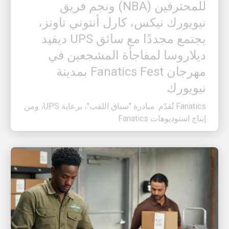
نيويورك نيكس، كارل أنتوني تاونز،
يجتمع مجددًا مع سائق UPS ديفيد
ديلاروسا لمفاجأة المشجعين في
مهرجان Fanatics Fest بمدينة
نيويورك
Fanatics تُقدّم: مبادرة "سباق اللقب"، برعاية UPS، ومن
إنتاج استوديوهات Fanatics