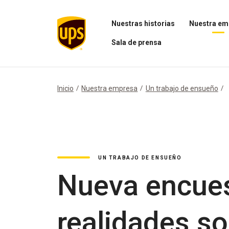
Nuestras historias
Nuestra em
Abrir
Abrir
Sala de prensa
el
el
menú
menú
Abrir
Nuestras
Nuestra
el
historias
empresa
menú
Sala
Inicio
Nuestra empresa
Un trabajo de ensueño
de
prensa
UN TRABAJO DE ENSUEÑO
Nueva encues
realidades so