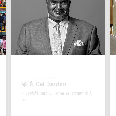
以人為本，驅動增長
緬懷 Cal Darden
行政總裁 Carol B. Tomé 致 Darden 家人
函