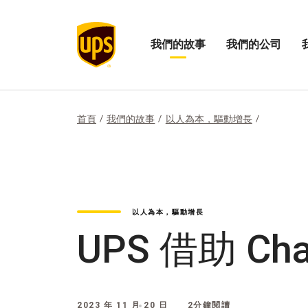
我們的故事
我們的公司
展
開
打
開
啟
開
「我
我
「
們
們
們
的
公
的
首頁
我們的故事
以人為本，驅動增長
故
司
影
事」
的
響
選
選
力
項
單
選
單
以人為本，驅動增長
UPS 借助 Ch
2023 年 11 月 20 日
2分鐘閱讀