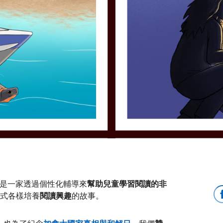
是一家透過個性化輔導來
幫助兒童學習閱讀的非
式各樣培養
閱讀興趣
的故事。