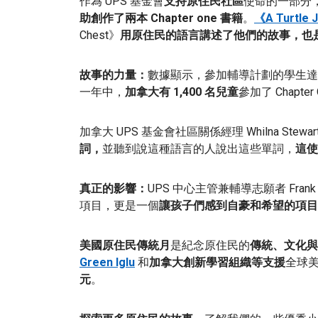
作為 UPS 基金會
支持原住民社區
使命的一部分
助創作了兩本 Chapter one 書籍
。
《A Turtle J
Chest》
用原住民的語言講述了他們的故事，
也
故事的力量：
數據顯示，參加輔導計劃的學生達
一年中，
加拿大有 1,400 名兒童
參加了 Chapte
加拿大 UPS 基金會社區關係經理 Whilna Stewart-
詞，
並聽到說這種語言的人說出這些單詞，
這使
真正的影響：
UPS 中心主管兼輔導志願者 Fran
項目，更是一個
讓孩子們感到自豪和希望的項目
美國原住民傳統月
是紀念原住民的
傳統、文化與
Green Iglu
和
加拿大創新學習組織
等支援
全球
元
。