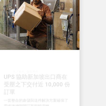
以人為本，驅動增長
UPS 協助新加坡出口商在
受壓之下交付近 10,000 份
訂單
一套整合的倉儲與送件解決方案確保了
需求激增期間訂單順暢流轉。