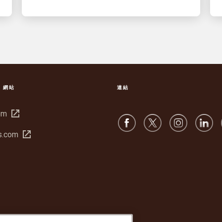
S 網站
連結
在
om
新
在
s.com
視
新
窗
視
中
窗
開
中
啟
開
啟