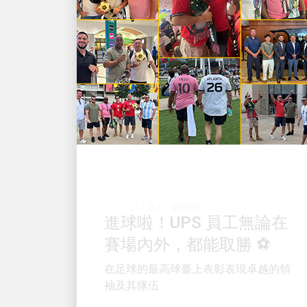
以人為本，驅動增長
進球啦！UPS 員工無論在
賽場內外，都能取勝 ⚽
在足球的最高球臺上表彰表現卓越的領
袖及其隊伍