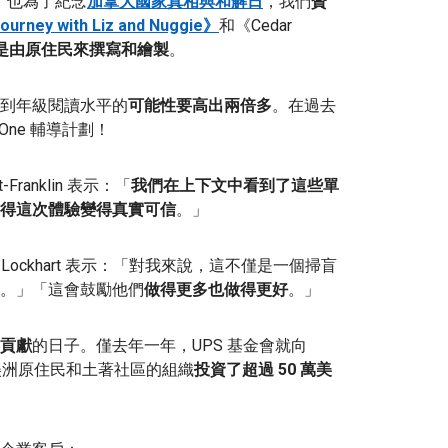
，也為了紀念
加拿大國家真相與和解日
，
我們
贊
ourney with Liz and Nuggie》
和
《Cedar
是由原住民來撰寫和繪製
。
到年級閱讀水平的
可能性要高出兩倍多
。在過去
r One 輔導計劃！
Franklin 表示：「
我們在上下文中看到了這些單
得這次體驗變得真實可信
。」
k Lockhart 表示：「對我來說，這不僅是一個掃盲
。」「這會鼓勵他們
做得更多也做得更好
。」
貢獻
的日子。僅去年一年，UPS 基金會就向
美洲原住民和土著社區的組織
投資了超過 50 萬美