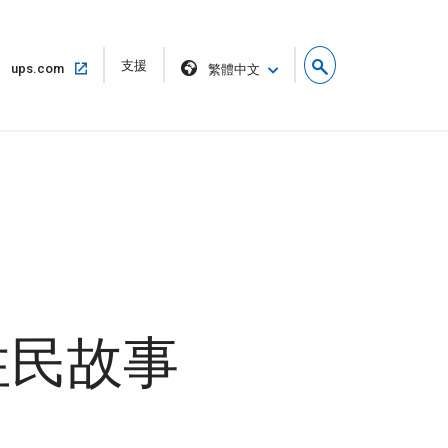
在
支援
在
ups.com
繁體中文
新
同
視
一
窗
個
中
視
開
窗
啟
中
開
啟
原住民故事