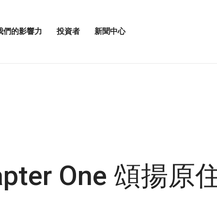
我們的影響力
投資者
新聞中心
開
展
啟
開
我
投
「新
資
聞
者
中
選
心」
單
選
」
項
apter One 頌揚