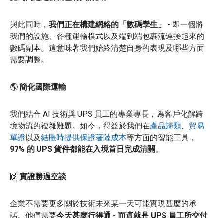
與此同時，
我們正在構建網絡的「數碼孿生」
- 即一個將
我們的設施、各種運輸模式以及端到端包裹流連接起來的
數碼副本。這意味著我們始終清楚自身的表現及哪些方面
需要調整。
🌎
簡化國際運輸
我們結合 AI 技術與 UPS 員工的專業專長，為客戶化解跨
境物流的複雜難題。如今，得益於我們在
產品歸類
、
貿易
單證
以及
結賬時提供保證著陸成本
等方面的智能工具，
97% 的 UPS 貨件都能在入境首日完成清關
。
🙌
實證勝過空談
企業不需要更多關於技術未來某一天可能實現甚麼的承
諾。他們需要
今天甚麼行得通 - 而這就是 UPS 員工所交付