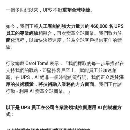
一個多世紀以來，UPS 不斷
重塑全球物流
。
如今，我們正將
人工智能的強大力量
與
約 460,000 名 UPS
員工的專業經驗
相融合，再次變革全球商業。我們致力於
簡化
流程，以加快決策速度，並為全球客戶提供更佳的體
驗。
行政總裁 Carol Tomé 表示：「我們採取的每一步舉措都在
支持我們的戰略 - 即堅持客戶至上、賦能員工並加速創
新。在 UPS，AI 絕非一個時髦的流行詞。我們正
立足於深
厚的技術積澱，將技術融入業務的方方面面
。我們正付諸
行動 - 利用 AI 變革全球商業。」
以下是 UPS 員工在公司各業務領域推廣應用 AI 的幾種方
式：