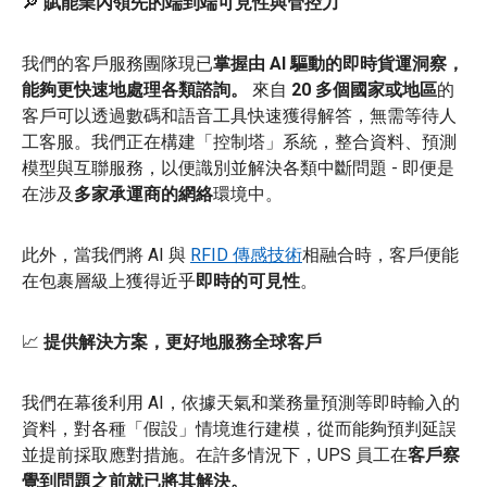
🔎
賦能業內領先的端到端可見性與管控力
我們的客戶服務團隊現已
掌握由 AI 驅動的即時貨運洞察，
能夠更快速地處理各類諮詢。
來自
20 多個國家或地區
的
客戶可以透過數碼和語音工具快速獲得解答，無需等待人
工客服。我們正在構建「控制塔」系統，整合資料、預測
模型與互聯服務，以便識別並解決各類中斷問題 - 即便是
在涉及
多家承運商的網絡
環境中。
此外，當我們將 AI 與
RFID 傳感技術
相融合時，客戶便能
在包裹層級上獲得近乎
即時的可見性
。
📈
提供解決方案，更好地服務全球客戶
我們在幕後利用 AI，依據天氣和業務量預測等即時輸入的
資料，對各種「假設」情境進行建模，從而能夠預判延誤
並提前採取應對措施。在許多情況下，UPS 員工在
客戶察
覺到問題之前就已將其解決。