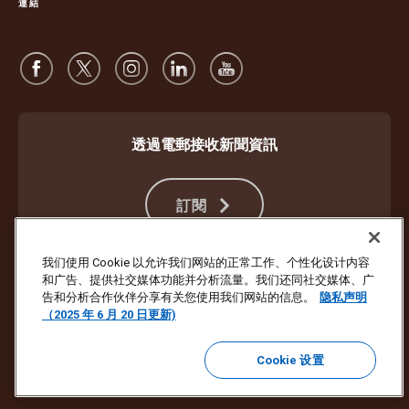
連結
透過電郵接收新聞資訊
訂閱
我们使用 Cookie 以允许我们网站的正常工作、个性化设计内容
和广告、提供社交媒体功能并分析流量。我们还同社交媒体、广
防止詐騙
服務條款及細則
網站使用條款
私隱聲明
Cookie 設定
告和分析合作伙伴分享有关您使用我们网站的信息。
隐私声明
（2025 年 6 月 20 日更新)
版權所有 ©1994- 2026 United Parcel Service of America, Inc. 保留所有
權利。不想再收到電郵更新？
在此處退訂
Cookie 设置
若要更新 UPS 所有其他電子郵件喜好設定或退訂 UPS 行銷電子郵件，
請按此處。