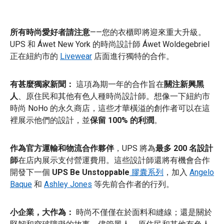
所有時尚愛好者請注意
——您的衣櫃即將迎來重大升級。
UPS 和 Áwet New York 的時尚設計師 Áwet Woldegebriel
正在紐約市的
Livewear
店面進行獨特的合作。
有甚麼獨家新聞：
這項為期一年的合作旨在
關注新興黑
人
、原住民和其他有色人種時尚設計師。想像一下紐約市
時尚 NoHo 的永久商店，這些才華橫溢的創作者可以在這
裡展示他們的設計，並
保留 100% 的利潤
。
作為官方運輸和物流合作夥伴
，UPS 將為
最多 200 名設計
師
在店內展示支付營運費用。這些設計師還將有機會合作
開發下一個
UPS Be Unstoppable
膠囊系列
，加入
Angelo
Baque
和
Ashley Jones
等先前合作者的行列。
小企業，大作為：
時尚不僅僅在於面料和縫線；還是關於