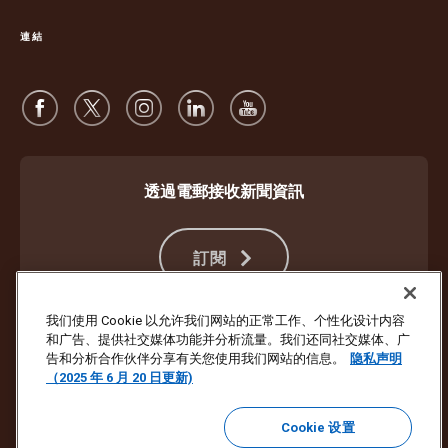
連結
透過電郵接收新聞資訊
訂閱
我们使用 Cookie 以允许我们网站的正常工作、个性化设计内容
和广告、提供社交媒体功能并分析流量。我们还同社交媒体、广
防止詐騙
服務條款及細則
網站使用條款
私隱聲明
Cookie 設定
告和分析合作伙伴分享有关您使用我们网站的信息。
隐私声明
（2025 年 6 月 20 日更新)
版權所有 ©1994- 2026 United Parcel Service of America, Inc. 保留所有
權利。不想再收到電郵更新？
在此處退訂
Cookie 设置
若要更新 UPS 所有其他電子郵件喜好設定或退訂 UPS 行銷電子郵件，