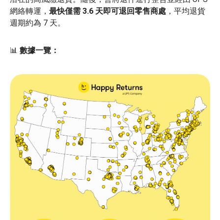
網絡轉運，
最快僅需 3.6 天即可退回零售商處
，平均退貨
週期約為 7 天。
📊
數據一覽：