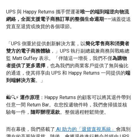
UPS 與 Happy Returns 攜手營運著
唯一的端到端逆向物流
網絡，全面支援電子商務訂單的整個生命週期
——涵蓋從送
貨直至退貨或換貨的各個環節。
「UPS 側重於提供創新解決方案，以
簡化零售商和消費者
雙方的電子商務體驗
，」UPS 執行副總裁兼商務與戰略總
監 Matt Guffey 表示。「伴隨這一增長，我們不僅
為購物
者提供了更多選擇
，也為我們的商業客戶提供了無與倫比
的通道，使其得享由 UPS 和 Happy Returns 一同提供的
端
到端解決方案
。」
🛍️🔍⚡
運作原理
：Happy Returns 的顧客可以將其退件帶到
任意一間 Return Bar。在您投遞物件時，我們會掃描並核
驗每一件，
隨即辦理退款
。整個過程輕鬆簡便。
而在幕後，我們搭載了
AI 助力的「退貨直視系統」
會識別
潛在的高風險退貨。隨後，會將退件進行整合並經由 UPS