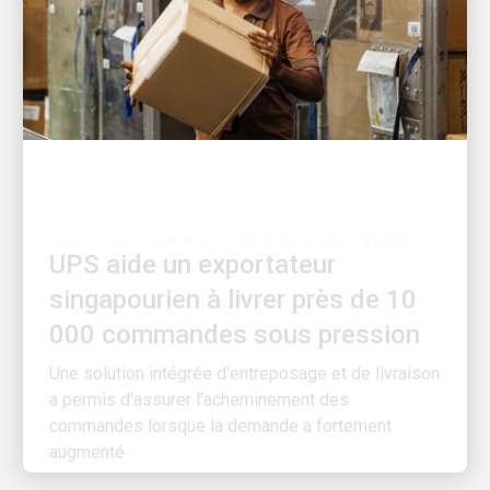
LES PERSONNES, MOTEUR DE LA CROISSANCE
UPS aide un exportateur
singapourien à livrer près de 10
000 commandes sous pression
Une solution intégrée d'entreposage et de livraison
a permis d'assurer l'acheminement des
commandes lorsque la demande a fortement
augmenté