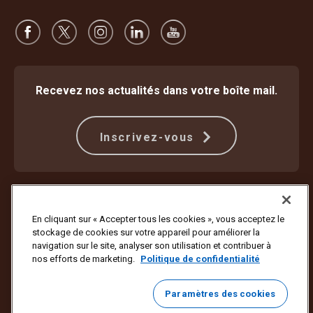
Recevez nos actualités dans votre boîte mail.
Inscrivez-vous
Protection contre la fraude
Modalités
Conditions d’utilisation du site internet
Politique de confidentialité
En cliquant sur « Accepter tous les cookies », vous acceptez le
Paramètres des cookies
stockage de cookies sur votre appareil pour améliorer la
navigation sur le site, analyser son utilisation et contribuer à
Copyright ©1994-2026 United Parcel Service of America, Inc. Tous
nos efforts de marketing.
Politique de confidentialité
droits réservés. Vous ne souhaitez plus recevoir de mises à jour par e-
mail ?
Se désabonner ici
Paramètres des cookies
Pour mettre à jour toutes les autres préférences e-mail d’UPS ou vous
désabonner des e-mails marketing d’UPS,
cliquez ici
.