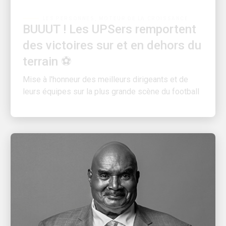
BUUUT ! Les UPSers remportent
des victoires sur et en dehors du
terrain ⚽
Mise à l'honneur des meilleurs dirigeants et de
leurs équipes sur la plus grande scène du football