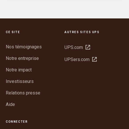
CE SITE
AUTRES SITES UPS
Nos témoignages
Ouvrir
UPS.com
dans
Notre entreprise
Ouvrir
UPSers.com
une
dans
nouvelle
Notre impact
une
fenêtre
nouvelle
Investisseurs
fenêtre
Relations presse
Aide
CONNECTER