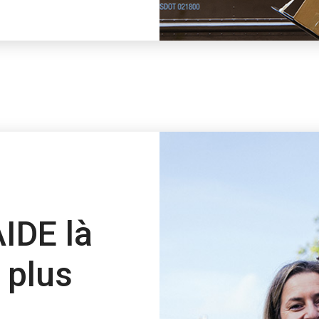
AIDE là
a plus