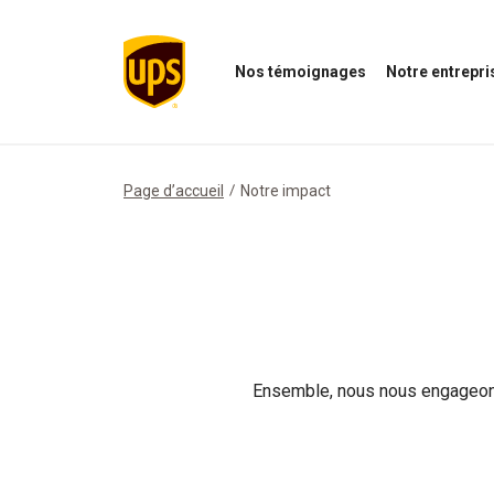
Nos témoignages
Notre entrepri
Ouvrir
Ouvrir
le
le
menu
menu
Nos
de
témoignages
notre
Page d’accueil
Notre impact
entreprise
Ensemble, nous nous engageons 