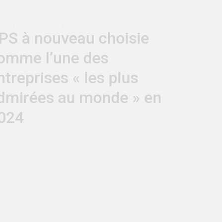
PS à nouveau choisie
omme l’une des
ntreprises « les plus
dmirées au monde » en
024