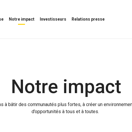
se
Notre impact
Investisseurs
Relations presse
Ouvrir
Ouvrir
Ouvrir
le
le
le
menu
menu
menu
Notre
des
Relations
impact
investisseurs
presse
Notre impact
à bâtir des communautés plus fortes, à créer un environnement 
d’opportunités à tous et à toutes.