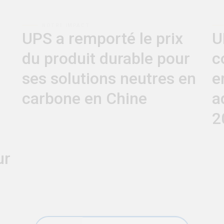
UPS a remporté le prix
U
du produit durable pour
c
ses solutions neutres en
e
carbone en Chine
a
2
ur
Voir toutes les récompenses