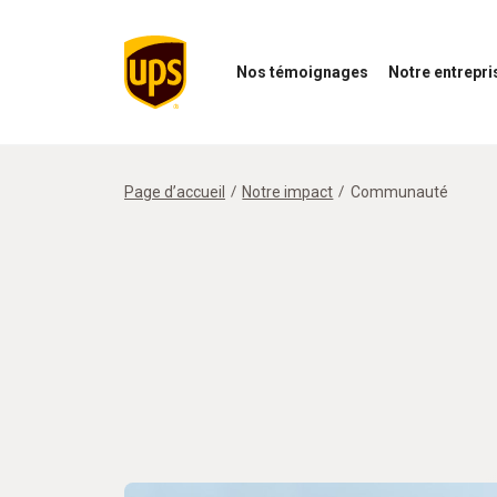
Nos témoignages
Notre entrepri
Ouvrir
Ouvrir
le
le
menu
menu
Nos
de
témoignages
notre
Page d’accueil
Notre impact
Communauté
entreprise