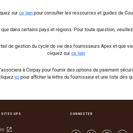
iquez sur
ce lien
pour consulter les ressources et guides de Cou
que dans certains pays et régions. Pour toute question, veuille
tail de gestion du cycle de vie des fournisseurs Apex et que vo
cliquez sur
ce lien
.
associera à Corpay pour fournir des options de paiement sécur
 cliquez
ici
pour afficher la lettre du fournisseur et une liste des 
 SITES UPS
CONNECTER
Ouvrir
om