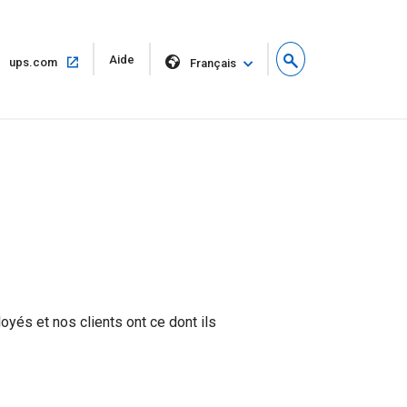
Ouvrir
Aide
Ouvrir
ups.com
Français
dans
dans
une
la
nouvelle
même
fenêtre
fenêtre
oyés et nos clients ont ce dont ils