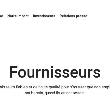
se
Notre impact
Investisseurs
Relations presse
Ouvrir
Ouvrir
Ouvrir
le
le
le
menu
menu
menu
Notre
des
Relations
impact
investisseurs
presse
Fournisseurs
nisseurs fiables et de haute qualité pour s’assurer que nos empl
ont besoin, quand ils en ont besoin.