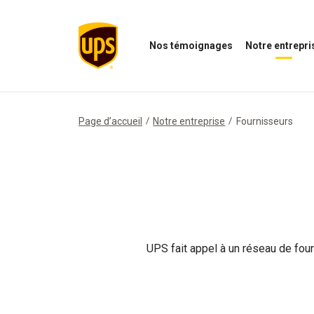
Nos témoignages
Notre entrepri
Ouvrir
Ouvrir
le
le
menu
menu
Nos
de
témoignages
notre
Page d’accueil
Notre entreprise
Fournisseurs
entreprise
UPS fait appel à un réseau de four