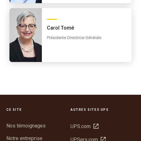
Carol Tomé
Présidente Directrice Générale
CE SITE
AUTRES SITES UPS
Nos témoignages
Ouvrir
UPS.com
dans
Notre entreprise
Ouvrir
UPSers.com
une