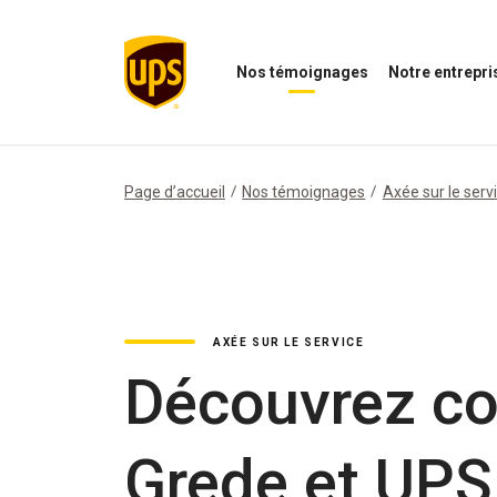
Nos témoignages
Notre entrepri
Ouvrir
Ouvrir
le
le
menu
menu
Nos
de
témoignages
notre
Page d’accueil
Nos témoignages
Axée sur le serv
entreprise
AXÉE SUR LE SERVICE
Découvrez c
Grede et UPS 