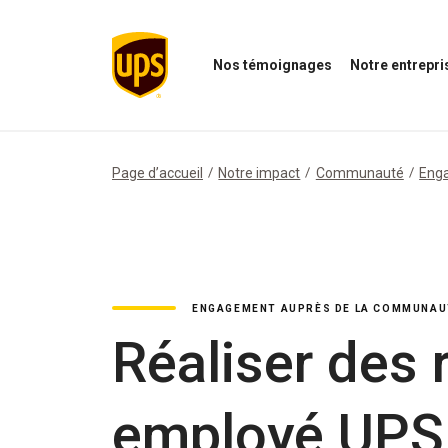
Nos témoignages
Notre entrepri
Ouvrir
Ouvrir
le
le
menu
menu
Nos
de
témoignages
notre
Page d’accueil
Notre impact
Communauté
Enga
entreprise
ENGAGEMENT AUPRÈS DE LA COMMUNAU
Réaliser des r
employé UPS