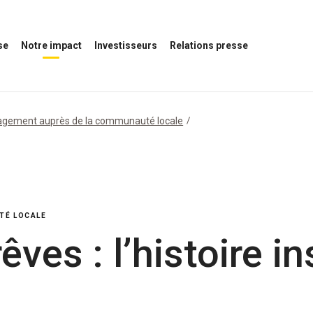
se
Notre impact
Investisseurs
Relations presse
Ouvrir
Ouvrir
Ouvrir
le
le
le
menu
menu
menu
Notre
des
Relations
impact
investisseurs
presse
gement auprès de la communauté locale
TÉ LOCALE
êves : l’histoire i