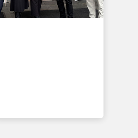
ENGAGEMENT AUPRÈS DE LA
COMMUNAUTÉ LOCALE
UPS et le High Museum
renouvellent leur
partenariat avec Second
Sundays
Découvrez comment nous rendons l’art
accessible à tous