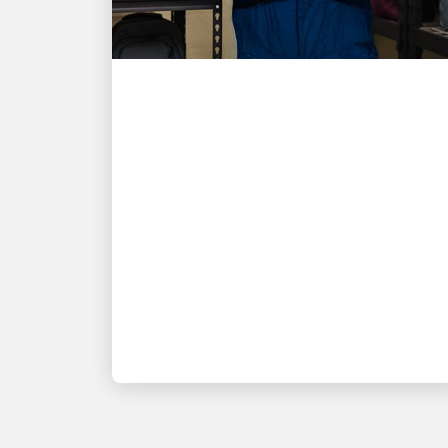
ENGAGEMENT AUPRÈS DE LA
COMMUNAUTÉ LOCALE
Alimenter l’espoir : La
mission d’un employé
UPS d’offrir confort et
soin
Le capitaine Bill Vaughan est notre
lauréat du Jim Casey Community
Service Award 2025