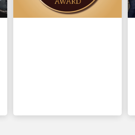
ENGAGEMENT AUPRÈS DE LA
COMMUNAUTÉ LOCALE
3 leçons importantes
tirées des 30 ans du Jim
Casey Community Service
Award
Laissez-vous inspirer par les histoires
percutantes des gagnants précédents