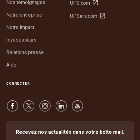
Nos témoignages
Ouvrir
UPS.com
dans
Notre entreprise
Ouvrir
UPSers.com
une
dans
nouvelle
Notre impact
une
fenêtre
nouvelle
Investisseurs
fenêtre
Relations presse
Aide
CONNECTER
Recevez nos actualités dans votre boîte mail.