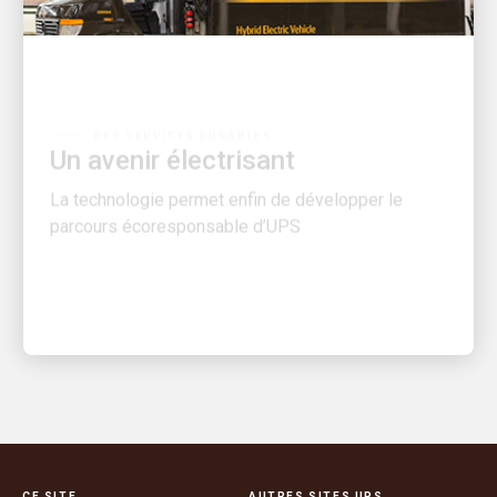
DES SERVICES DURABLES
Un avenir électrisant
La technologie permet enfin de développer le
parcours écoresponsable d’UPS
CE SITE
AUTRES SITES UPS