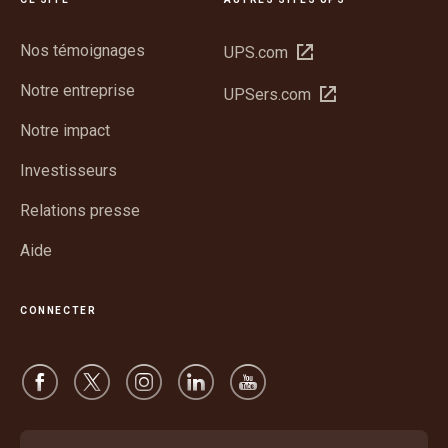
Nos témoignages
Ouvrir
UPS.com
dans
Notre entreprise
Ouvrir
UPSers.com
une
dans
nouvelle
Notre impact
une
fenêtre
nouvelle
Investisseurs
fenêtre
Relations presse
Aide
CONNECTER