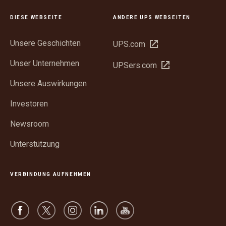
DIESE WEBSEITE
ANDERE UPS WEBSEITEN
Unsere Geschichten
In
UPS.com
neuem
Unser Unternehmen
In
UPSers.com
Fenster
neuem
öffnen
Unsere Auswirkungen
Fenster
öffnen
Investoren
Newsroom
Unterstützung
VERBINDUNG AUFNEHMEN