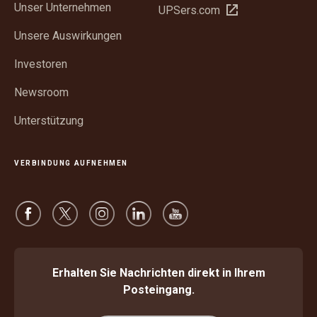
Unser Unternehmen
In
UPSers.com
Fenster
neuem
öffnen
Unsere Auswirkungen
Fenster
öffnen
Investoren
Newsroom
Unterstützung
VERBINDUNG AUFNEHMEN
Erhalten Sie Nachrichten direkt in Ihrem
Posteingang.