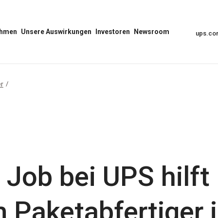
ehmen
Unsere Auswirkungen
Investoren
Newsroom
ups.c
Unser
Menü
Menü
Auswirkungs-
Investoren
„Newsroom“
Menü
öffnen
öffnen
öffnen
er
m Job bei UPS hilft
Paketabfertiger in