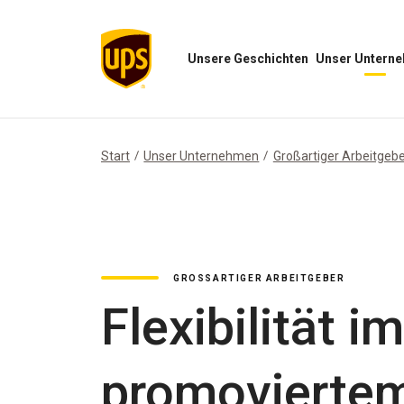
Unsere Geschichten
Unser Untern
Menü
Menü
„Unsere
„Unser
Geschichten“
Unternehmen“
öffnen
öffnen
Start
Unser Unternehmen
Großartiger Arbeitgeb
GROSSARTIGER ARBEITGEBER
Flexibilität i
promoviertem 