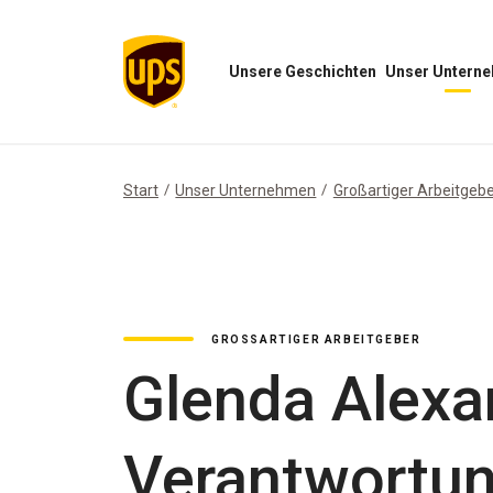
Unsere Geschichten
Unser Untern
Menü
Menü
„Unsere
„Unser
Geschichten“
Unternehmen“
öffnen
öffnen
Start
Unser Unternehmen
Großartiger Arbeitgeb
GROSSARTIGER ARBEITGEBER
Glenda Alexan
Verantwortung