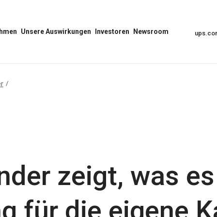
ehmen
Unsere Auswirkungen
Investoren
Newsroom
ups.c
Unser
Menü
Menü
Auswirkungs-
Investoren
„Newsroom“
Menü
öffnen
öffnen
öffnen
er
der zeigt, was es
 für die eigene Ka