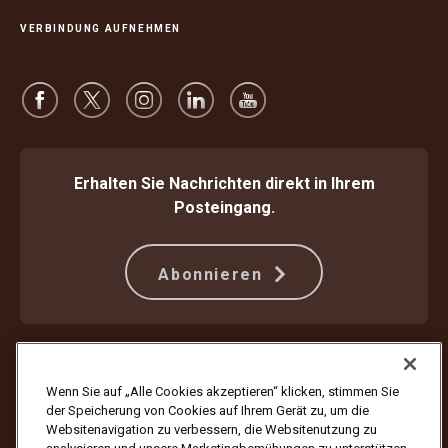
VERBINDUNG AUFNEHMEN
Erhalten Sie Nachrichten direkt in Ihrem
Posteingang.
Abonnieren
Schützen Sie sich gegen Betrug
Beförderungsbedingungen
Nutzungsbedingungen der Webseite
Datenschutzhinweis
Wenn Sie auf „Alle Cookies akzeptieren“ klicken, stimmen Sie
Cookie-Einstellungen
der Speicherung von Cookies auf Ihrem Gerät zu, um die
Websitenavigation zu verbessern, die Websitenutzung zu
Copyright ©1994–2026 United Parcel Service of America, Inc. Alle