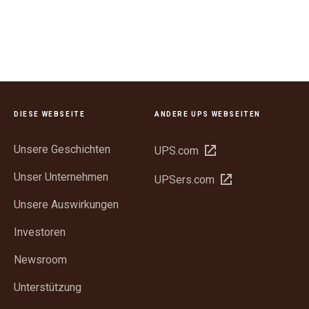
DIESE WEBSEITE
ANDERE UPS WEBSEITEN
Unsere Geschichten
In
UPS.com
neuem
Unser Unternehmen
In
UPSers.com
Fenster
neuem
öffnen
Unsere Auswirkungen
Fenster
öffnen
Investoren
Newsroom
Unterstützung