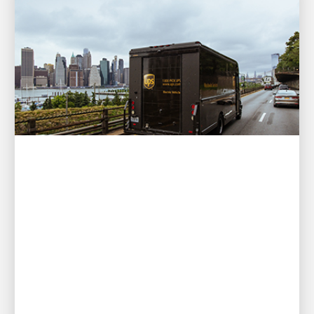
FINANZIELLES
UPS kündigt die
Quartalsdividende an
UPS hat heute seine regelmäßige vierteljährliche
Dividende von 1,64 USD je Aktie für alle
ausstehenden Aktien der Klasse A und B
bekanntgegeben.