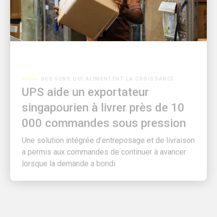
DES GENS QUI ALIMENTENT LA CROISSANCE
UPS aide un exportateur
singapourien à livrer près de 10
000 commandes sous pression
Une solution intégrée d’entreposage et de livraison
a permis aux commandes de continuer à avancer
lorsque la demande a bondi