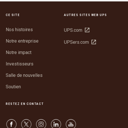
CE SITE
AUTRES SITES WEB UPS
Nos histoires
Ouvrir
UPS.com
dans
Notre entreprise
Ouvrir
UPSers.com
une
dans
nouvelle
Notre impact
une
fenêtre
nouvelle
Investisseurs
fenêtre
Salle de nouvelles
Soutien
RESTEZ EN CONTACT