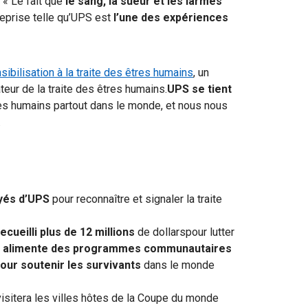
 « Le fait que
le sang, la sueur et les larmes
reprise telle qu’UPS est
l’une des expériences
sibilisation à la traite des êtres humains
, un
eur de la traite des êtres humains.
UPS se tient
s humains partout dans le monde, et
nous nous
.
yés d’UPS
pour reconnaître et signaler la traite
ueilli plus de 12 millions
de dollarspour lutter
t
alimente des programmes communautaires
our soutenir les survivants
dans le monde
isitera les villes hôtes de la Coupe du monde