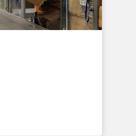
DES GENS QUI ALIMENTENT LA
CROISSANCE
UPS aide un exportateur
singapourien à livrer près
de 10 000 commandes
sous pression
Une solution intégrée d’entreposage et
de livraison a permis aux commandes
de continuer à avancer lorsque la
demande a bondi