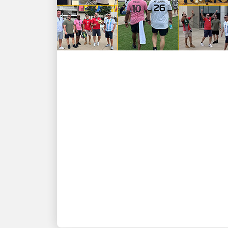
DES GENS QUI ALIMENTENT LA
CROISSANCE
BUUUUUT ! Les UPSers
remportent des victoires
sur le terrain et en dehors
⚽
Reconnaître les leaders et leurs
équipes les plus performants sur la
plus grande scène du football