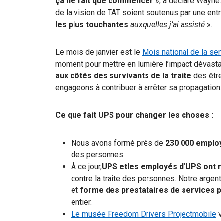
ça ne fait que commencer
», a déclaré Wayne.
de la vision de TAT soient soutenus par une ent
les plus touchantes
auxquelles j’ai assisté
».
Le mois de janvier est le
Mois national de la sen
moment pour mettre en lumière l’impact dévastat
aux côtés des survivants de la traite
des être
engageons à contribuer à arrêter sa propagation
Ce que fait UPS pour changer les choses :
Nous avons formé près de
230 000 emplo
des personnes.
À ce jour,
UPS etles
employés d’UPS ont rec
contre la traite des personnes. Notre argen
et
forme des prestataires de services
p
entier.
Le musée Freedom Drivers Projectmobile
v