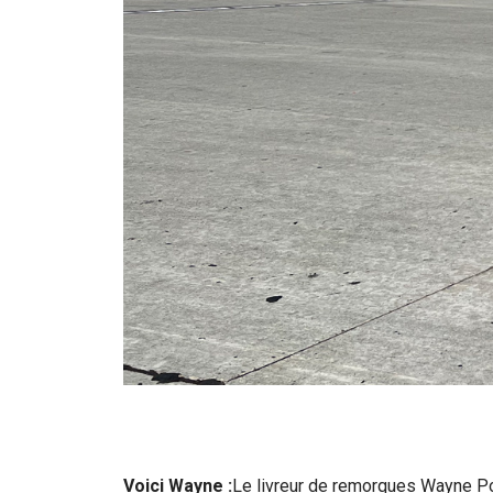
Voici Wayne :
Le livreur de remorques Wayne P