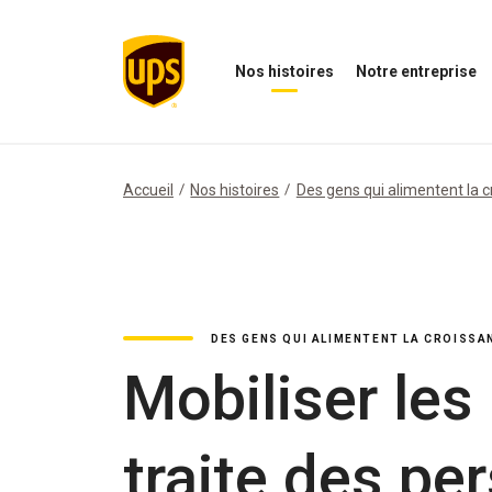
Nos histoires
Notre entreprise
Ouvrir
Ouvrir
O
le
le
N
menu
menu
i
Nos
de
M
histoires
notre
Accueil
Nos histoires
Des gens qui alimentent la 
entreprise
DES GENS QUI ALIMENTENT LA CROISSA
Mobiliser les
traite des pe