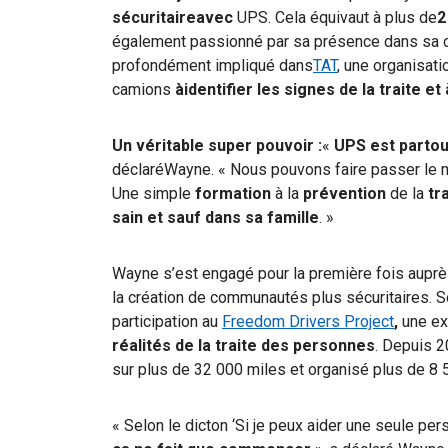
sécuritaireavec
UPS. Cela équivaut à plus de
2
également passionné par sa présence dans sa com
profondément impliqué
dans
TAT
, une organisatio
camions
àidentifier les signes de la traite 
Un véritable super pouvoir :
«
UPS est partou
déclaréWayne.
« Nous pouvons faire passer le mo
Une simple
formation
à la
prévention
de la
tr
sain et sauf dans sa famille
. »
Wayne s’est engagé pour la première fois auprè
la création de communautés plus sécuritaires. So
participation au
Freedom Drivers Project
,
une ex
réalités de la traite des personnes
. Depuis 2
sur plus de 32 000 miles et organisé plus de 8 
« Selon le dicton ‘Si je peux aider une seule per