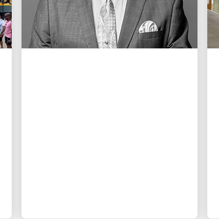
DES GENS QUI ALIMENTENT LA
CROISSANCE
En souvenir de Cal
Darden
Une lettre à la famille Darden de la part
de la PDG Carol B. Tomé