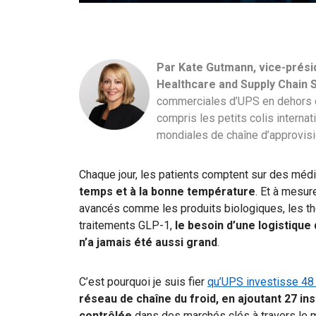
Par Kate Gutmann, vice-présid
Healthcare and Supply Chain 
commerciales d’UPS en dehors du
compris les petits colis internat
mondiales de chaîne d’approvis
Chaque jour, les patients comptent sur des méd
temps et à la bonne température
. Et à mesu
avancés comme les produits biologiques, les thé
traitements GLP-1,
le besoin d’une logistique 
n’a jamais été aussi grand
.
C’est pourquoi je suis fier
qu’UPS investisse 48 
réseau de chaîne du froid, en ajoutant 27 i
contrôlée
dans des marchés clés à travers le 