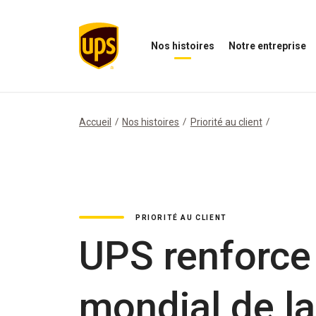
Nos histoires
Notre entreprise
Ouvrir
Ouvrir
O
le
le
N
menu
menu
i
Nos
de
M
histoires
notre
Accueil
Nos histoires
Priorité au client
entreprise
PRIORITÉ AU CLIENT
UPS renforce 
mondial de la