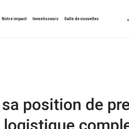
Notre impact
Investisseurs
Salle de nouvelles
uvrir
Ouvrir
Ouvrir
otre
le
le
mpact
menu
menu
enu
Investisseurs
Salle
de
nouvelles
sa position de pre
 logistique compl