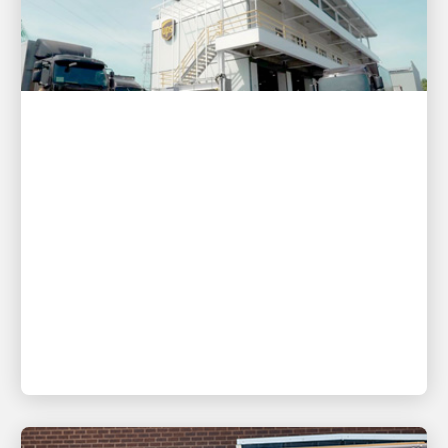
PRIORITÉ AU CLIENT
UPS améliore ses services dans
le sud de Taïwan avec l’ouverture
d’un nouveau centre à Kaohsiung
Le nouveau centre de Kaohsiung permet à UPS de
prolonger les heures limites de ramassage pour
les clients des principaux pôles industriels de
haute technologie.