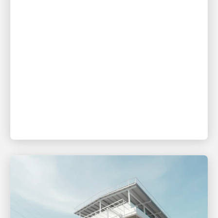
PRIORITÉ AU CLIENT
UPS facilite plus que jamais
l’expédition grâce à de nouveaux
outils numériques pour les PME
Des améliorations à l’expérience de ramassage
donnent aux clients plus de contrôle, tout en leur
permettant d’économiser du temps et de l’argent