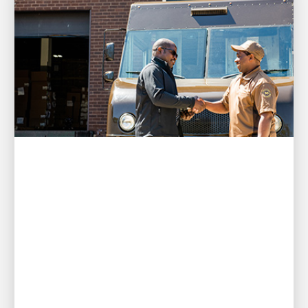
PRIORITÉ AU CLIENT
UPS investit 50 millions de
dollars pour transformer la
logistique des fabricants
automobiles et industriels nord-
américains et lance une
expansion du fret aérien au