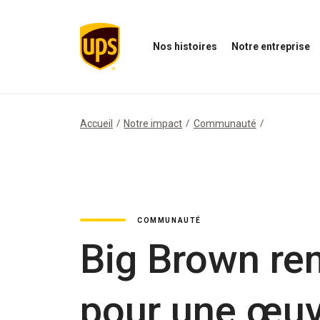
Nos histoires
Notre entreprise
Ouvrir
Ouvrir
O
le
le
N
menu
menu
i
Nos
de
M
histoires
notre
Accueil
Notre impact
Communauté
entreprise
COMMUNAUTÉ
Big Brown re
pour une œuv