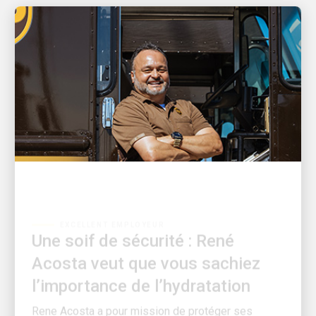
EXCELLENT EMPLOYEUR
Une soif de sécurité : René
Acosta veut que vous sachiez
l’importance de l’hydratation
Rene Acosta a pour mission de protéger ses
collègues