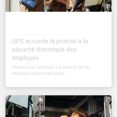
EXCELLENT EMPLOYEUR
UPS accorde la priorité à la
sécurité thermique des
employés
Investir pour contribuer à la sécurité de nos
employés lorsqu’il fait chaud