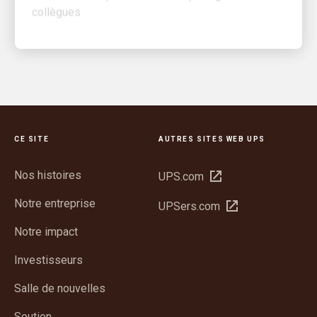
CE SITE
AUTRES SITES WEB UPS
Nos histoires
Ouvrir
UPS.com
dans
Notre entreprise
Ouvrir
UPSers.com
une
dans
nouvelle
Notre impact
une
fenêtre
nouvelle
Investisseurs
fenêtre
Salle de nouvelles
Soutien