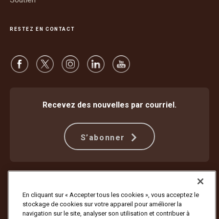
RESTEZ EN CONTACT
Recevez des nouvelles par courriel.
S’abonner
Protection contre la fraude
Modalités et conditions
Conditions d’utilisation du site Web
Déclaration de confidentialité
En cliquant sur « Accepter tous les cookies », vous acceptez le
Paramètres des témoins
Plan d’accessibilité et rapport d’étape
stockage de cookies sur votre appareil pour améliorer la
navigation sur le site, analyser son utilisation et contribuer à
Copyright ©1994 – 2026 United Parcel Service of America, Inc. Tous