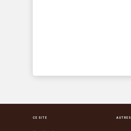
UPS accorde la priorité à
la sécurité thermique des
employés
Investir pour contribuer à la sécurité de
nos employés lorsqu’il fait chaud
CE SITE
AUTRES