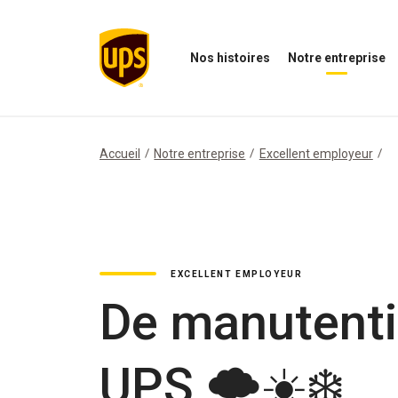
Nos histoires
Notre entreprise
Ouvrir
Ouvrir
O
le
le
N
menu
menu
i
Nos
de
M
histoires
notre
Accueil
Notre entreprise
Excellent employeur
entreprise
EXCELLENT EMPLOYEUR
De manutenti
UPS 🌩☀❄