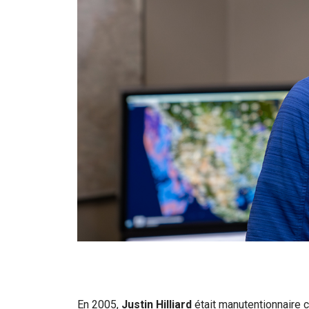
En 2005,
Justin Hilliard
était manutentionnaire c