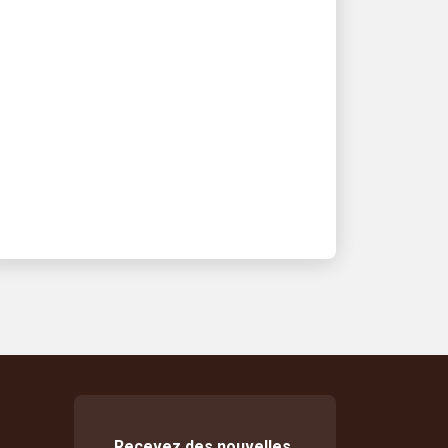
Une soif de sécurité :
René Acosta veut que
vous sachiez
l’importance de
l’hydratation
Rene Acosta a pour mission de
protéger ses collègues
Recevez des nouvelles