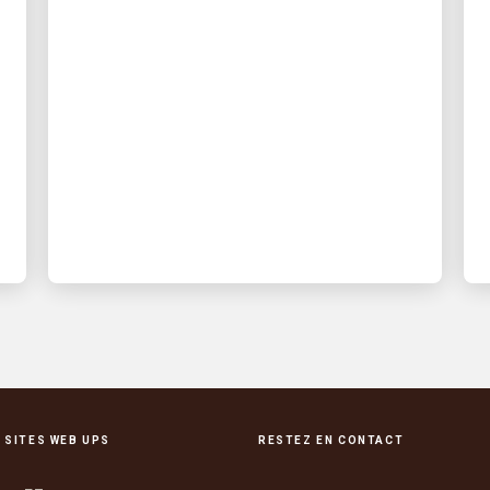
10 conseils de sécurité
d’UPS face à la chaleur
pour tous ceux qui
passent du temps à
l’extérieur
Découvrez comment vous préparer et
vous protéger lors des fortes chaleurs
 SITES WEB UPS
RESTEZ EN CONTACT