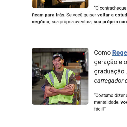
“O contracheque
ficam para trás
. Se você quiser
voltar a estu
negócio,
sua própria aventura,
sua própria car
Como
Roge
geração e o
graduação .
carregador 
“Costumo dizer 
mentalidade,
vo
fácil!”