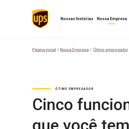
Nossas histórias
Nossa Empresa
Abrir
Abrir
menu
menu
"Nossas
Nossa
histórias"
Empresa
Página inicial
Nossa Empresa
Ótimo empregador
ÓTIMO EMPREGADOR
Cinco funcio
que você tem