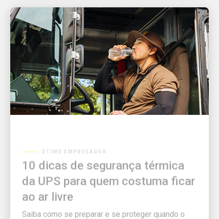
ÓTIMO EMPREGADOR
10 dicas de segurança térmica
da UPS para quem costuma ficar
ao ar livre
Saiba como se preparar e se proteger quando o
tempo fica quente