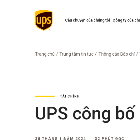
Câu chuyện của chúng tôi
Công ty của chú
Mở
Mở
menu
Menu
Câu
công
chuyện
ty
của
của
Trang chủ
Trung tâm tin tức
Thông cáo Báo chí
chúng
chúng
tôi
tôi
TÀI CHÍNH
UPS công bố
30 THÁNG 1 NĂM 2024
32 PHÚT ĐỌC