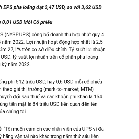
h EPS pha loãng đạt 2,47 USD, so với 3,62 USD
g 0,01 USD Mỗi Cổ phiếu
 (NYSE:UPS) công bố doanh thu hợp nhất quý 4
4 năm 2022. Lợi nhuận hoạt động hợp nhất là 2,5
m 27,1% trên cơ sở điều chỉnh. Tỷ suất lợi nhuận
USD; tỷ suất lợi nhuận trên cổ phần pha loãng
g kỳ năm 2022.
ng phí 512 triệu USD, hay 0,6 USD mỗi cổ phiếu
án theo giá thị trường (mark-to-market, MTM)
huyển đổi sau thuế và các khoản phí khác là 154
ùng tiền mặt là 84 triệu USD liên quan đến tên
ủa chúng tôi.
ẻ: “Tôi muốn cảm ơn các nhân viên của UPS vì đã
kỳ hãng vận tải nào khác trong năm thứ sáu liên