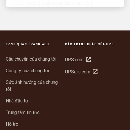
TỔNG QUAN TRANG WEB
CÁC TRANG KHÁC CỦA UPS
Câu chuyện của chúng tôi
Mở
UPS.com
trong
Công ty của chúng tôi
Mở
UPSers.com
cửa
trong
sổ
Sức ảnh hưởng của chúng
cửa
mới
tôi
sổ
mới
Nhà đầu tư
Trung tâm tin tức
Hỗ trợ