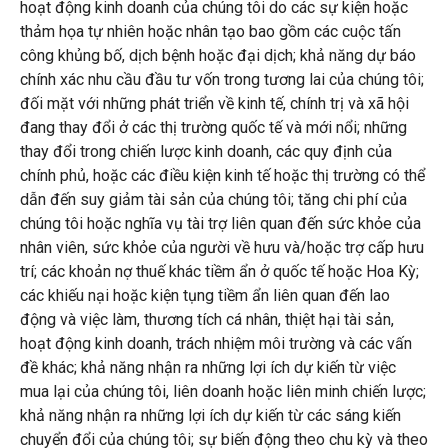
hoạt động kinh doanh của chúng tôi do các sự kiện hoặc
thảm họa tự nhiên hoặc nhân tạo bao gồm các cuộc tấn
công khủng bố, dịch bệnh hoặc đại dịch; khả năng dự báo
chính xác nhu cầu đầu tư vốn trong tương lai của chúng tôi;
đối mặt với những phát triển về kinh tế, chính trị và xã hội
đang thay đổi ở các thị trường quốc tế và mới nổi; những
thay đổi trong chiến lược kinh doanh, các quy định của
chính phủ, hoặc các điều kiện kinh tế hoặc thị trường có thể
dẫn đến suy giảm tài sản của chúng tôi; tăng chi phí của
chúng tôi hoặc nghĩa vụ tài trợ liên quan đến sức khỏe của
nhân viên, sức khỏe của người về hưu và/hoặc trợ cấp hưu
trí; các khoản nợ thuế khác tiềm ẩn ở quốc tế hoặc Hoa Kỳ;
các khiếu nại hoặc kiện tụng tiềm ẩn liên quan đến lao
động và việc làm, thương tích cá nhân, thiệt hại tài sản,
hoạt động kinh doanh, trách nhiệm môi trường và các vấn
đề khác; khả năng nhận ra những lợi ích dự kiến ​​từ việc
mua lại của chúng tôi, liên doanh hoặc liên minh chiến lược;
khả năng nhận ra những lợi ích dự kiến ​​từ các sáng kiến ​​
chuyển đổi của chúng tôi; sự biến động theo chu kỳ và theo