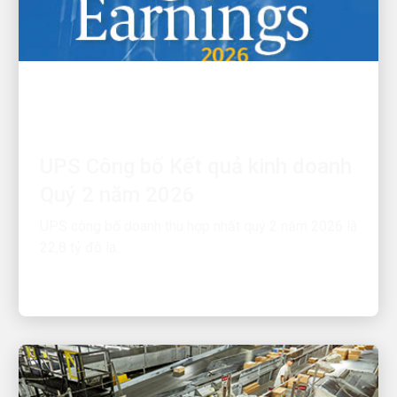
TÀI CHÍNH
UPS Công bố Kết quả kinh doanh
Quý 2 năm 2026
UPS công bố doanh thu hợp nhất quý 2 năm 2026 là
22,8 tỷ đô la.