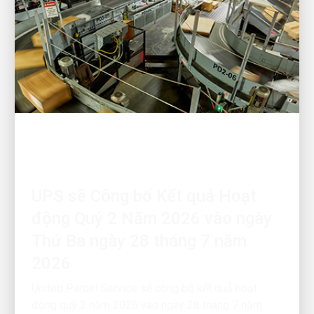
TÀI CHÍNH
UPS sẽ Công bố Kết quả Hoạt
động Quý 2 Năm 2026 vào ngày
Thứ Ba ngày 28 tháng 7 năm
2026
United Parcel Service sẽ công bố kết quả hoạt
động quý 2 năm 2026 vào ngày 28 tháng 7 năm
2026, khoảng 6 giờ sáng Giờ miền Đông.