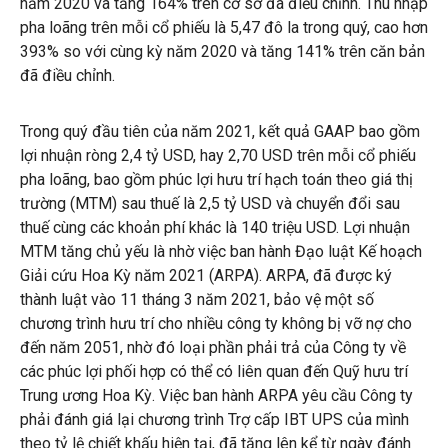
năm 2020 và tăng 164% trên cơ sở đã điều chỉnh. Thu nhập
pha loãng trên mỗi cổ phiếu là 5,47 đô la trong quý, cao hơn
393% so với cùng kỳ năm 2020 và tăng 141% trên căn bản
đã điều chỉnh.
Trong quý đầu tiên của năm 2021, kết quả GAAP bao gồm
lợi nhuận ròng 2,4 tỷ USD, hay 2,70 USD trên mỗi cổ phiếu
pha loãng, bao gồm phúc lợi hưu trí hạch toán theo giá thị
trường (MTM) sau thuế là 2,5 tỷ USD và chuyển đổi sau
thuế cùng các khoản phí khác là 140 triệu USD. Lợi nhuận
MTM tăng chủ yếu là nhờ việc ban hành Đạo luật Kế hoạch
Giải cứu Hoa Kỳ năm 2021 (ARPA). ARPA, đã được ký
thành luật vào 11 tháng 3 năm 2021, bảo vệ một số
chương trình hưu trí cho nhiều công ty không bị vỡ nợ cho
đến năm 2051, nhờ đó loại phần phải trả của Công ty về
các phúc lợi phối hợp có thể có liên quan đến Quỹ hưu trí
Trung ương Hoa Kỳ. Việc ban hành ARPA yêu cầu Công ty
phải đánh giá lại chương trình Trợ cấp IBT UPS của mình
theo tỷ lệ chiết khấu hiện tại, đã tăng lên kể từ ngày đánh