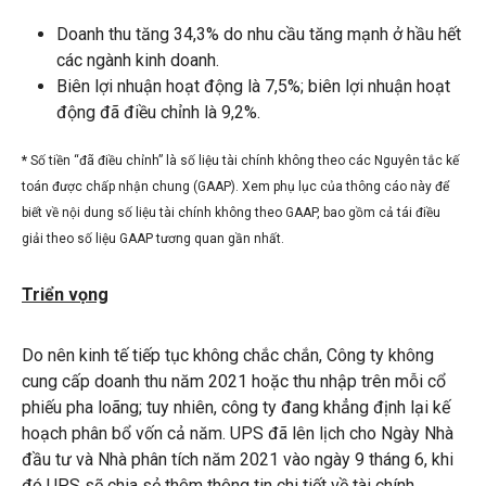
Doanh thu tăng 34,3% do nhu cầu tăng mạnh ở hầu hết
các ngành kinh doanh.
Biên lợi nhuận hoạt động là 7,5%; biên lợi nhuận hoạt
động đã điều chỉnh là 9,2%.
*
Số tiền “đã điều chỉnh” là số liệu tài chính không theo các Nguyên tắc kế
toán được chấp nhận chung (GAAP). Xem phụ lục của thông cáo này để
biết về nội dung số liệu tài chính không theo GAAP, bao gồm cả tái điều
giải theo số liệu GAAP tương quan gần nhất.
Triển vọng
Do nên kinh tế tiếp tục không chắc chắn, Công ty không
cung cấp doanh thu năm 2021 hoặc thu nhập trên mỗi cổ
phiếu pha loãng; tuy nhiên, công ty đang khẳng định lại kế
hoạch phân bổ vốn cả năm. UPS đã lên lịch cho Ngày Nhà
đầu tư và Nhà phân tích năm 2021 vào ngày 9 tháng 6, khi
đó UPS sẽ chia sẻ thêm thông tin chi tiết về tài chính.