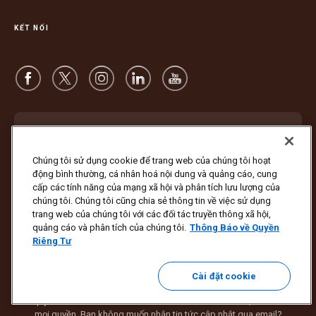
KẾT NỐI
Đăng ký nhận bản tin.
Chúng tôi sử dụng cookie để trang web của chúng tôi hoạt
động bình thường, cá nhân hoá nội dung và quảng cáo, cung
Đăng ký
cấp các tính năng của mạng xã hội và phân tích lưu lượng của
chúng tôi. Chúng tôi cũng chia sẻ thông tin về việc sử dụng
trang web của chúng tôi với các đối tác truyền thông xã hội,
quảng cáo và phân tích của chúng tôi.
Thông Báo về Quyền
Riêng Tư
Bảo vệ Chống Lừa đảo
Điều khoản và Điều kiện
Điều Khoản Sử Dụng Trang Web
Thông Báo về Quyền Riêng Tư
Cài đặt Cookie
Cài đặt cookie
Bản quyền ©1994 - 2026 United Parcel Service of America, Inc. Bảo lưu
mọi quyền. Bạn không muốn nhận tin tức cập nhật qua email?