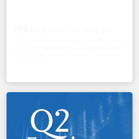
TÀI CHÍNH
UPS công bố cổ tức hàng quý
UPS today announced its regular quarterly dividend
of $1.64 per share on all outstanding Class A and
Class B shares