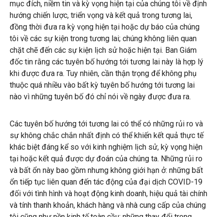
mục đích, niềm tin và kỳ vọng hiện tại của chúng tôi về định
hướng chiến lược, triển vọng và kết quả trong tương lai,
đồng thời đưa ra kỳ vọng hiện tại hoặc dự báo của chúng
tôi về các sự kiện trong tương lai; chúng không liên quan
chặt chẽ đến các sự kiện lịch sử hoặc hiện tại. Ban Giám
đốc tin rằng các tuyên bố hướng tới tương lai này là hợp lý
khi được đưa ra. Tuy nhiên, cần thận trọng để không phụ
thuộc quá nhiều vào bất kỳ tuyên bố hướng tới tương lai
nào vì những tuyên bố đó chỉ nói về ngày được đưa ra.
Các tuyên bố hướng tới tương lai có thể có những rủi ro và
sự không chắc chắn nhất định có thể khiến kết quả thực tế
khác biệt đáng kể so với kinh nghiệm lịch sử, kỳ vọng hiện
tại hoặc kết quả được dự đoán của chúng ta. Những rủi ro
và bất ổn này bao gồm nhưng không giới hạn ở: những bất
ổn tiếp tục liên quan đến tác động của đại dịch COVID-19
đối với tình hình và hoạt động kinh doanh, hiệu quả tài chính
và tính thanh khoản, khách hàng và nhà cung cấp của chúng
tôi cũng như nền kinh tế toàn cầu; những thay đổi trong