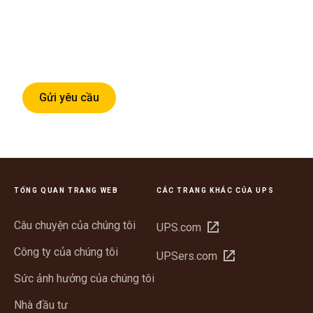
Gửi yêu cầu
TỔNG QUAN TRANG WEB
CÁC TRANG KHÁC CỦA UPS
Câu chuyện của chúng tôi
Mở
UPS.com
trong
Công ty của chúng tôi
Mở
UPSers.com
cửa
trong
sổ
Sức ảnh hưởng của chúng tôi
cửa
mới
sổ
Nhà đầu tư